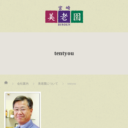
tentyou
ホーム
会社案内
美老園について
tentyou