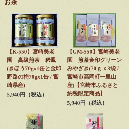
お茶
【K-550】宮崎美老
【GM-550】宮崎美老
園 高級煎茶 稀鳳
園 煎茶金印グリーン
(きほう70gx1缶と金印
みやざき(70ｇｘ3袋 /
野路の梅70gx1缶 / 宮
宮崎市高岡町一里山
崎県産)
産)【宮崎市ふるさと
納税限定商品】
5,940円（税込）
5,940円（税込）