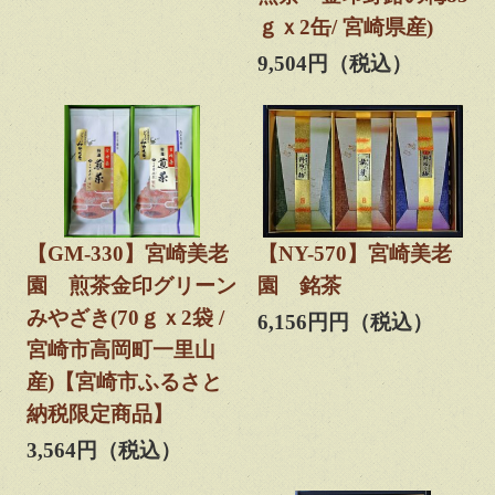
ｇｘ2缶/ 宮崎県産)
9,504円（税込）
【GM-330】宮崎美老
【NY-570】宮崎美老
園 煎茶金印グリーン
園 銘茶
みやざき(70ｇｘ2袋 /
6,156円円（税込）
宮崎市高岡町一里山
産)【宮崎市ふるさと
納税限定商品】
3,564円（税込）