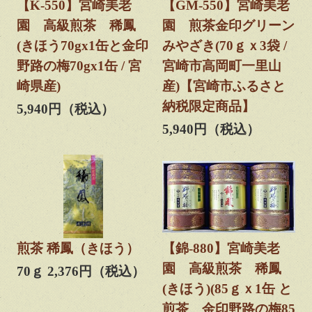
【K-550】宮崎美老
【GM-550】宮崎美老
園 高級煎茶 稀鳳
園 煎茶金印グリーン
(きほう70gx1缶と金印
みやざき(70ｇｘ3袋 /
野路の梅70gx1缶 / 宮
宮崎市高岡町一里山
崎県産)
産)【宮崎市ふるさと
納税限定商品】
5,940円（税込）
5,940円（税込）
煎茶 稀鳳（きほう）
【錦-880】宮崎美老
園 高級煎茶 稀鳳
70ｇ 2,376円（税込）
(きほう)(85ｇｘ1缶 と
煎茶 金印野路の梅85