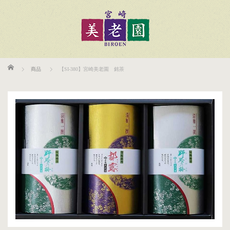
ホーム
商品
【SI-380】宮崎美老園 銘茶