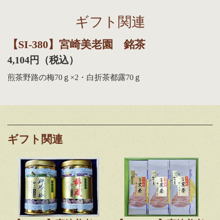
ギフト関連
【SI-380】宮崎美老園 銘茶
4,104円（税込）
煎茶野路の梅70ｇ×2・白折茶都露70ｇ
ギフト関連