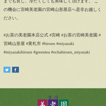
までも良し、冷たくしても美味しく頂けます。 こ
の機会に宮崎美老園の宮崎山形屋店へ是非お越しく
ださい。
#お茶の美老園本店公式 #宮崎 #お茶の宮崎美老園 #
宮崎山形屋 #黄札市 #biroen #miyazaki
#miyazakibiroen #greentea #ochabiroen_miyazaki