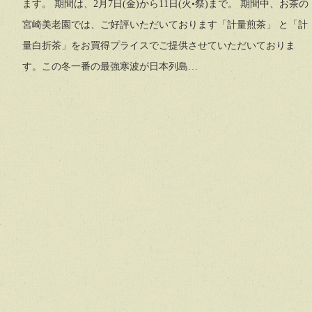
ます。 期間は、2月7日(金)から11日(火•祭)まで。 期間中、お茶の
宮崎美老園では、ご好評いただいております「計量煎茶」 と「計
量白折茶」をお買得プライスでご提供させていただいておりま
す。この冬一番の最強寒波が日本列島…