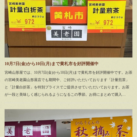
10月7日(金)から10日(月)まで黄札市を好評開催中
宮崎山形屋では、10月7日(金)から10日(月)まで黄札市を好評開催中です。お茶
の宮崎美老園山形屋店でも期間中、ご好評いただいております「計量煎茶」
と「計量白折茶」を特別プライスでご提供させていただいております。お茶
が一段と美味しく感じられるようになるこの季節。お得にまとめて購入…