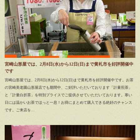
宮崎山形屋では、2月8日(水)から12日(日)まで黄札市を好評開催中
です
宮崎山形屋では、2月8日(水)から12日(日)まで黄札市を好評開催中です。お茶
の宮崎美老園山形屋店でも期間中、ご好評いただいております「計量煎茶」
と「計量白折茶」を特別プライスでご提供させていただいております。寒い
日には温かいお茶でほっと一息！お得にまとめて購入できる絶好のチャンス
です。ご来店を…