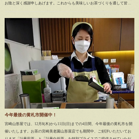
お陰と深く感謝申しあげます。これからも美味しいお茶づくりを通して皆…
今年最後の黄札市開催中！
宮崎山形屋では、12月8(木)から11日(日)までの4日間、今年最後の黄札市を開
催いたします。お茶の宮崎美老園山形屋店でも期間中、ご好評いただいてお
ります「計量煎茶」と「計量白折茶」を特別プライスでご提供させていただ