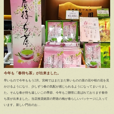
今年も「春待ち茶」が出来ました。
早いもので今年ももう2月。宮崎ではまだまだ寒いものの菜の花や桜の花を見
かけるようになり、少しずつ春の気配が感じられるようになってまいりまし
た。そんな春が待ち遠しいこの季節、今年もご贈答に喜ばれております春待
ち茶が出来ました。当店推奨銘茶の野路の梅が春らしいパッケージに入って
います。新しい門出のお…