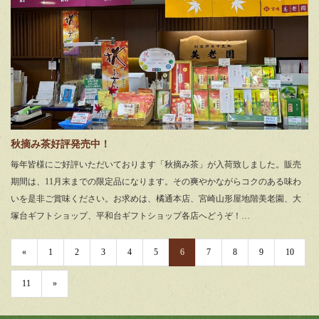
秋摘み茶好評発売中！
毎年皆様にご好評いただいております「秋摘み茶」が入荷致しました。販売
期間は、11月末までの限定品になります。その爽やかながらコクのある味わ
いを是非ご賞味ください。お求めは、橘通本店、宮崎山形屋地階美老園、大
塚台ギフトショップ、平和台ギフトショップ各店へどうぞ！…
«
1
2
3
4
5
6
7
8
9
10
11
»