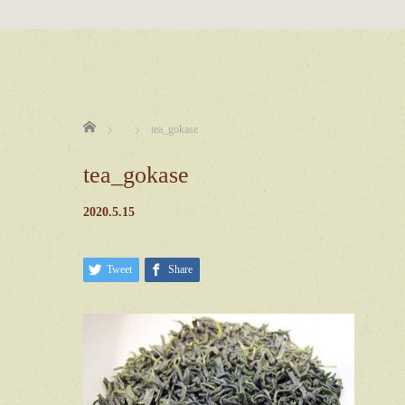
ホーム
tea_gokase
tea_gokase
2020.5.15
Tweet
Share