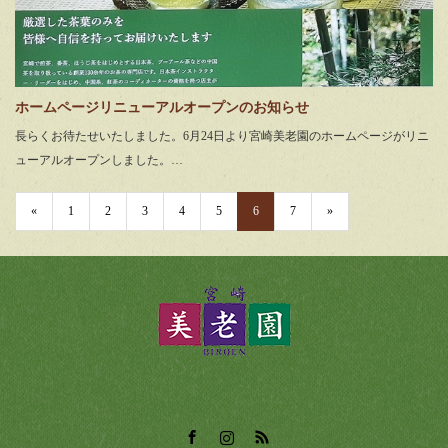
ホームページリニューアルオープンのお知らせ
長らくお待たせいたしました。6月24日より宮崎美老園のホームページがリニ
ューアルオープンしました。…
«
1
2
3
4
5
6
7
»
Facebook
Instagram
RSS